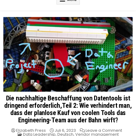
Die nachhaltige Beschaffung von Datentools ist
dringend erforderlich,Teil 2: Wie verhindert man,
dass der planlose Kauf von coolen Tools das
Engineering-Team aus der Bahn wirft?
on
Elizabeth Press
Juli 6, 2023
Leave a Comment
Posted
Die
Data Leadership
,
Deutsch
,
Vendor management