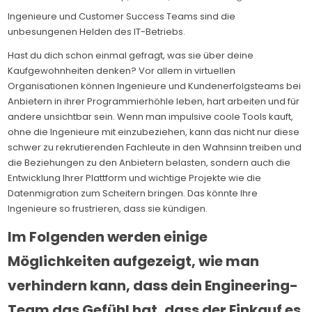
in
nachha
Bescha
Ingenieure und Customer Success Teams sind die
von
unbesungenen Helden des IT-Betriebs.
Datent
ist
dringe
Hast du dich schon einmal gefragt, was sie über deine
erforde
2:
Kaufgewohnheiten denken? Vor allem in virtuellen
Wie
Organisationen können Ingenieure und Kundenerfolgsteams bei
verhind
man,
Anbietern in ihrer Programmierhöhle leben, hart arbeiten und für
dass
der
andere unsichtbar sein. Wenn man impulsive coole Tools kauft,
planlo
Kauf
ohne die Ingenieure mit einzubeziehen, kann das nicht nur diese
von
schwer zu rekrutierenden Fachleute in den Wahnsinn treiben und
coolen
Tools
die Beziehungen zu den Anbietern belasten, sondern auch die
das
Engine
Entwicklung Ihrer Plattform und wichtige Projekte wie die
Team
Datenmigration zum Scheitern bringen. Das könnte Ihre
aus
der
Ingenieure so frustrieren, dass sie kündigen.
Bahn
wirft?
Im Folgenden werden einige
Möglichkeiten aufgezeigt, wie man
verhindern kann, dass dein Engineering-
Team das Gefühl hat, dass der Einkauf es