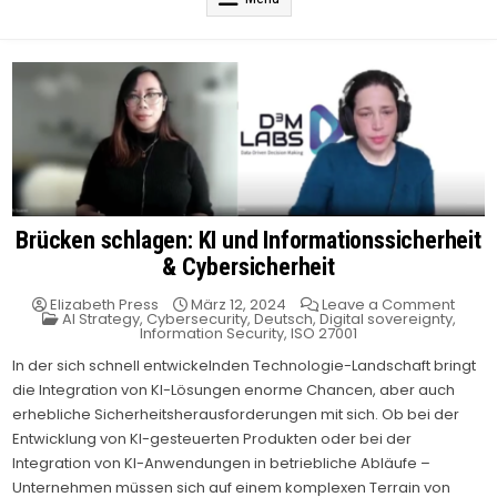
Brücken schlagen: KI und Informationssicherheit
& Cybersicherheit
on
Elizabeth Press
März 12, 2024
Leave a Comment
Posted
Brück
AI Strategy
,
Cybersecurity
,
Deutsch
,
Digital sovereignty
,
in
schla
Information Security
,
ISO 27001
KI
und
In der sich schnell entwickelnden Technologie-Landschaft bringt
Infor
die Integration von KI-Lösungen enorme Chancen, aber auch
&
Cyber
erhebliche Sicherheitsherausforderungen mit sich. Ob bei der
Entwicklung von KI-gesteuerten Produkten oder bei der
Integration von KI-Anwendungen in betriebliche Abläufe –
Unternehmen müssen sich auf einem komplexen Terrain von