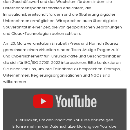
den Geschäftswert und das Wachstum fördern, indem sie
Unternehmenspartnerschaften erleichtern, die
Innovationsbereitschaft fördern und die Skalierung digitaler
Unternehmen ermöglichen. Wir sprechen auch über digitale
Souveränität in einer Zeit, die von geopolitischen Bedrohungen
und Cloud-Technologien beherrscht wird.
Am 20. März veranstalten Elizabeth Press und Hannah Suarez
gemeinsam einen virtuellen runden Tisch „Mutige Fragen zu KI
und Cybersicherheit“ für Führungskräfte und Geschäftsinhaber,
die sich für IEC/ISO 27001: 2022 interessieren. Bitte kontaktieren
Sie einen von uns, um Ihre Teilnahme zu besprechen. Startups,
Unternehmen, Regierungsorganisationen und NGOs sind
willkommen.
„UNLOCKING
BUSINESS
VALUE
THROUGH
CYBER
AND
INFORMATION
SECURITY“
Hier klicken, um den Inhalt von YouTube anzuzeigen.
VON
YOUTUBE
Erfahre mehr in der
Datenschutzerklärung von YouTube
.
ANZEIGEN