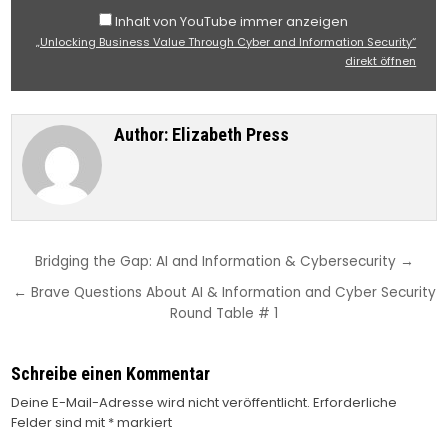
Inhalt von YouTube immer anzeigen
„Unlocking Business Value Through Cyber and Information Security“
direkt öffnen
Author:
Elizabeth Press
Beitragsnavigation
Bridging the Gap: AI and Information & Cybersecurity →
← Brave Questions About AI & Information and Cyber Security
Round Table # 1
Schreibe einen Kommentar
Deine E-Mail-Adresse wird nicht veröffentlicht.
Erforderliche
Felder sind mit
*
markiert