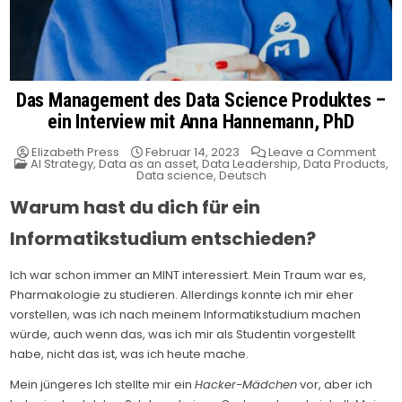
Das Management des Data Science Produktes –
ein Interview mit Anna Hannemann, PhD
on
Elizabeth Press
Februar 14, 2023
Leave a Comment
Posted
Das
AI Strategy
,
Data as an asset
,
Data Leadership
,
Data Products
,
in
Man
Data science
,
Deutsch
des
Dat
Warum hast du dich für ein
Sci
Prod
–
Informatikstudium entschieden?
ein
Inte
mit
Ich war schon immer an MINT interessiert. Mein Traum war es,
Ann
Han
Pharmakologie zu studieren. Allerdings konnte ich mir eher
PhD
vorstellen, was ich nach meinem Informatikstudium machen
würde, auch wenn das, was ich mir als Studentin vorgestellt
habe, nicht das ist, was ich heute mache.
Mein jüngeres Ich stellte mir ein
Hacker-Mädchen
vor, aber ich